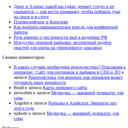
Джиг в Аланье: какой кастджиг держит струю и не
срывается — как вести приманку, чтобы поймать удар
на свале и в струе
Плазмолифтинг в Королеве
Как выбрать парикмахерское кресло для комфортной
работы
Речь именно о численности рыб в водоёмах РФ
Искусство лещовой рыбалки: экспертный подбор
снастей для охоты на «бронзового» красавца
Свежие комментарии
В каких случаях необходима ринопластика? Показания к
операции | Сайт для охотников и рыбаков в СПб и ЛО
к
записи
Ринопластика для женщин: как операция может
улучшить вашу внешность
Bradl
к записи
Карта любимого сайта
nrewohim
к записи
Медведка — манящий деликатес для
сома
Angelen
к записи
Рыбалка в Арабских Эмиратах хит
этого года
suikede
к записи
Медведка — манящий деликатес для
сома