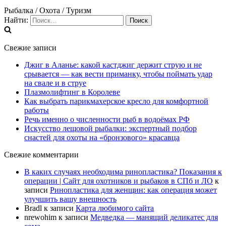
Рыбалка / Охота / Туризм
Найти:
Свежие записи
Джиг в Аланье: какой кастджиг держит струю и не
срывается — как вести приманку, чтобы поймать удар
на свале и в струе
Плазмолифтинг в Королеве
Как выбрать парикмахерское кресло для комфортной
работы
Речь именно о численности рыб в водоёмах РФ
Искусство лещовой рыбалки: экспертный подбор
снастей для охоты на «бронзового» красавца
Свежие комментарии
В каких случаях необходима ринопластика? Показания к
операции | Сайт для охотников и рыбаков в СПб и ЛО
к
записи
Ринопластика для женщин: как операция может
улучшить вашу внешность
Bradl
к записи
Карта любимого сайта
nrewohim
к записи
Медведка — манящий деликатес для