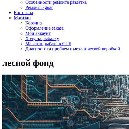
Особенности ремонта раздатка
Ремонт Jaguar
Контакты
Магазин
Корзина
Оформление заказа
Мой аккаунт
Хочу на рыбалку
Магазин рыбака в СПб
Диагностика проблем с механической коробкой
лесной фонд