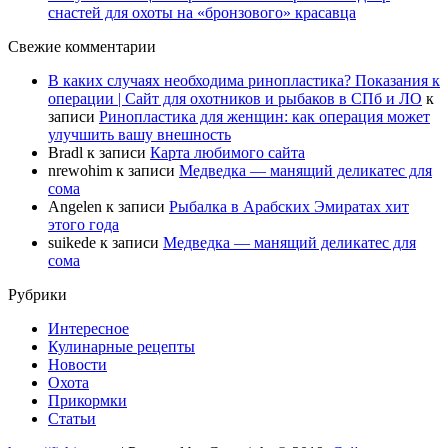
снастей для охоты на «бронзового» красавца
Свежие комментарии
В каких случаях необходима ринопластика? Показания к
операции | Сайт для охотников и рыбаков в СПб и ЛО
к
записи
Ринопластика для женщин: как операция может
улучшить вашу внешность
Bradl
к записи
Карта любимого сайта
nrewohim
к записи
Медведка — манящий деликатес для
сома
Angelen
к записи
Рыбалка в Арабских Эмиратах хит
этого года
suikede
к записи
Медведка — манящий деликатес для
сома
Рубрики
Интересное
Кулинарные рецепты
Новости
Охота
Прикормки
Статьи