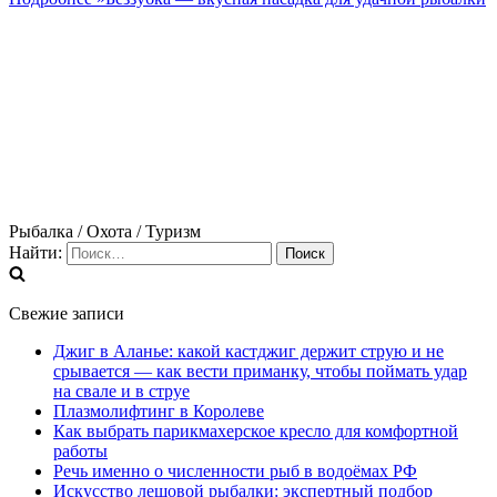
Рыбалка / Охота / Туризм
Найти:
Свежие записи
Джиг в Аланье: какой кастджиг держит струю и не
срывается — как вести приманку, чтобы поймать удар
на свале и в струе
Плазмолифтинг в Королеве
Как выбрать парикмахерское кресло для комфортной
работы
Речь именно о численности рыб в водоёмах РФ
Искусство лещовой рыбалки: экспертный подбор