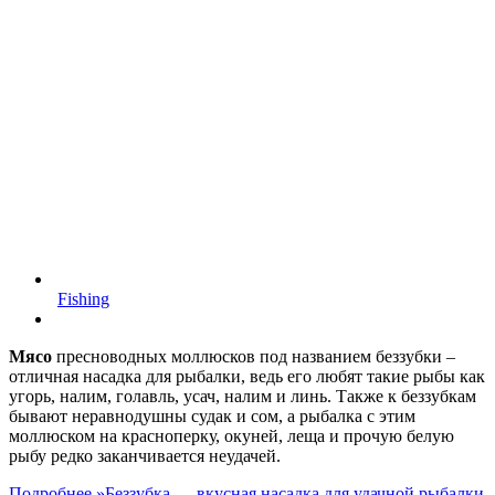
Fishing
Мясо
пресноводных моллюсков под названием беззубки –
отличная насадка для рыбалки, ведь его любят такие рыбы как
угорь, налим, голавль, усач, налим и линь. Также к беззубкам
бывают неравнодушны судак и сом, а рыбалка с этим
моллюском на красноперку, окуней, леща и прочую белую
рыбу редко заканчивается неудачей.
Подробнее »
Беззубка — вкусная насадка для удачной рыбалки