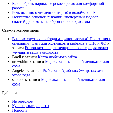
Как выбрать парикмахерское кресло для комфортной
работы
Речь именно о численности рыб в водоёмах РФ
Искусство лещовой рыбалки: экспертный подбор
снастей для охоты на «бронзового» красавца
Свежие комментарии
В каких случаях необходима ринопластика? Показания к
операции | Сайт для охотников и рыбаков в СПб и ЛО
к
записи
Ринопластика для женщин: как операция может
улучшить вашу внешность
Bradl
к записи
Карта любимого сайта
nrewohim
к записи
Медведка — манящий деликатес для
сома
Angelen
к записи
Рыбалка в Арабских Эмиратах хит
этого года
suikede
к записи
Медведка — манящий деликатес для
сома
Рубрики
Интересное
Кулинарные рецепты
Новости