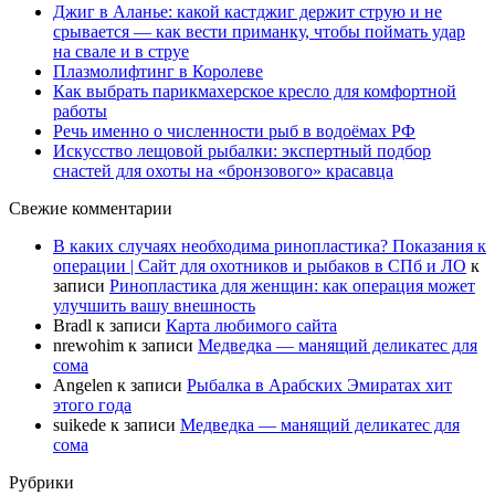
Джиг в Аланье: какой кастджиг держит струю и не
срывается — как вести приманку, чтобы поймать удар
на свале и в струе
Плазмолифтинг в Королеве
Как выбрать парикмахерское кресло для комфортной
работы
Речь именно о численности рыб в водоёмах РФ
Искусство лещовой рыбалки: экспертный подбор
снастей для охоты на «бронзового» красавца
Свежие комментарии
В каких случаях необходима ринопластика? Показания к
операции | Сайт для охотников и рыбаков в СПб и ЛО
к
записи
Ринопластика для женщин: как операция может
улучшить вашу внешность
Bradl
к записи
Карта любимого сайта
nrewohim
к записи
Медведка — манящий деликатес для
сома
Angelen
к записи
Рыбалка в Арабских Эмиратах хит
этого года
suikede
к записи
Медведка — манящий деликатес для
сома
Рубрики