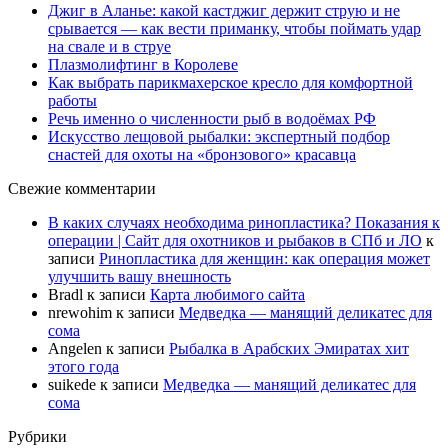
Джиг в Аланье: какой кастджиг держит струю и не
срывается — как вести приманку, чтобы поймать удар
на свале и в струе
Плазмолифтинг в Королеве
Как выбрать парикмахерское кресло для комфортной
работы
Речь именно о численности рыб в водоёмах РФ
Искусство лещовой рыбалки: экспертный подбор
снастей для охоты на «бронзового» красавца
Свежие комментарии
В каких случаях необходима ринопластика? Показания к
операции | Сайт для охотников и рыбаков в СПб и ЛО
к
записи
Ринопластика для женщин: как операция может
улучшить вашу внешность
Bradl
к записи
Карта любимого сайта
nrewohim
к записи
Медведка — манящий деликатес для
сома
Angelen
к записи
Рыбалка в Арабских Эмиратах хит
этого года
suikede
к записи
Медведка — манящий деликатес для
сома
Рубрики