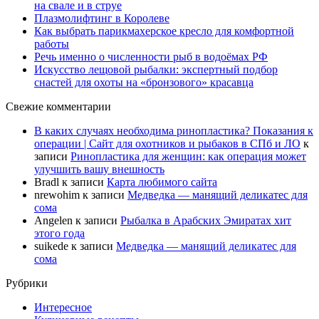
на свале и в струе
Плазмолифтинг в Королеве
Как выбрать парикмахерское кресло для комфортной
работы
Речь именно о численности рыб в водоёмах РФ
Искусство лещовой рыбалки: экспертный подбор
снастей для охоты на «бронзового» красавца
Свежие комментарии
В каких случаях необходима ринопластика? Показания к
операции | Сайт для охотников и рыбаков в СПб и ЛО
к
записи
Ринопластика для женщин: как операция может
улучшить вашу внешность
Bradl
к записи
Карта любимого сайта
nrewohim
к записи
Медведка — манящий деликатес для
сома
Angelen
к записи
Рыбалка в Арабских Эмиратах хит
этого года
suikede
к записи
Медведка — манящий деликатес для
сома
Рубрики
Интересное