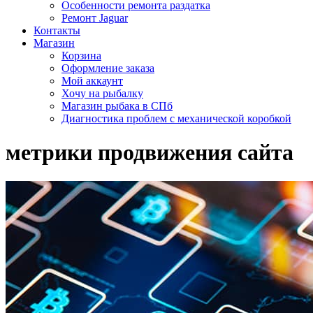
Особенности ремонта раздатка
Ремонт Jaguar
Контакты
Магазин
Корзина
Оформление заказа
Мой аккаунт
Хочу на рыбалку
Магазин рыбака в СПб
Диагностика проблем с механической коробкой
метрики продвижения сайта