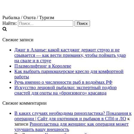
Рыбалка / Охота / Туризм
Найти:
Свежие записи
Джиг в Аланье: какой кастджиг держит струю и не
срывается — как вести приманку, чтобы поймать удар
на свале и в струе
Плазмолифтинг в Королеве
Как выбрать парикмахерское кресло для комфортной
работы
Речь именно о численности рыб в водоёмах РФ
Искусство лещовой рыбалки: экспертный подбор
снастей для охоты на «бронзового» красавца
Свежие комментарии
В каких случаях необходима ринопластика? Показания к
операции | Сайт для охотников и рыбаков в СПб и ЛО
к
записи
Ринопластика для женщин: как операция может
улучшить вашу внешность