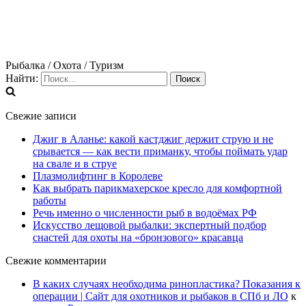
Рыбалка / Охота / Туризм
Найти:
Свежие записи
Джиг в Аланье: какой кастджиг держит струю и не
срывается — как вести приманку, чтобы поймать удар
на свале и в струе
Плазмолифтинг в Королеве
Как выбрать парикмахерское кресло для комфортной
работы
Речь именно о численности рыб в водоёмах РФ
Искусство лещовой рыбалки: экспертный подбор
снастей для охоты на «бронзового» красавца
Свежие комментарии
В каких случаях необходима ринопластика? Показания к
операции | Сайт для охотников и рыбаков в СПб и ЛО
к