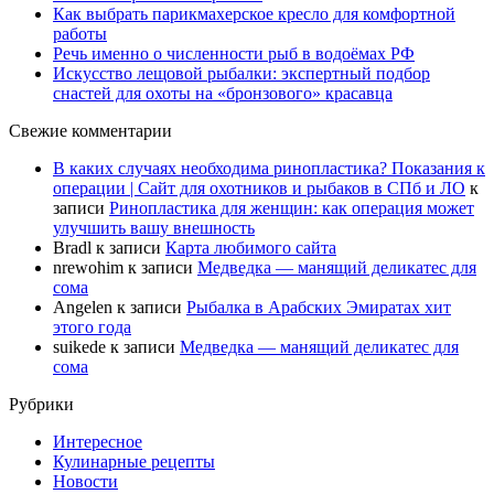
Как выбрать парикмахерское кресло для комфортной
работы
Речь именно о численности рыб в водоёмах РФ
Искусство лещовой рыбалки: экспертный подбор
снастей для охоты на «бронзового» красавца
Свежие комментарии
В каких случаях необходима ринопластика? Показания к
операции | Сайт для охотников и рыбаков в СПб и ЛО
к
записи
Ринопластика для женщин: как операция может
улучшить вашу внешность
Bradl
к записи
Карта любимого сайта
nrewohim
к записи
Медведка — манящий деликатес для
сома
Angelen
к записи
Рыбалка в Арабских Эмиратах хит
этого года
suikede
к записи
Медведка — манящий деликатес для
сома
Рубрики
Интересное
Кулинарные рецепты
Новости