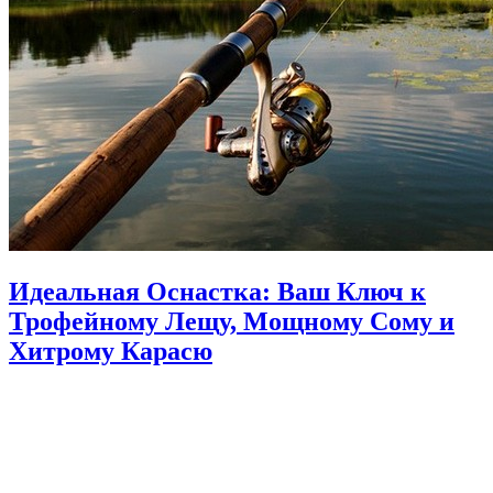
Идеальная Оснастка: Ваш Ключ к
Трофейному Лещу, Мощному Сому и
Хитрому Карасю