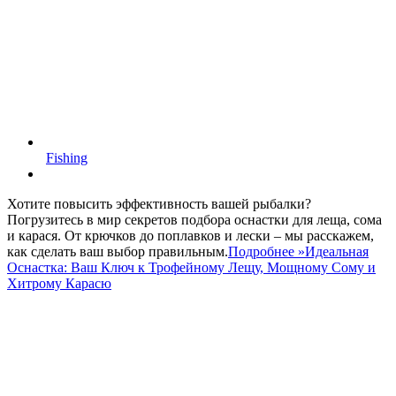
Fishing
Хотите повысить эффективность вашей рыбалки?
Погрузитесь в мир секретов подбора оснастки для леща, сома
и карася. От крючков до поплавков и лески – мы расскажем,
как сделать ваш выбор правильным.
Подробнее »
Идеальная
Оснастка: Ваш Ключ к Трофейному Лещу, Мощному Сому и
Хитрому Карасю