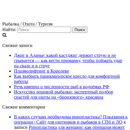
Рыбалка / Охота / Туризм
Найти:
Свежие записи
Джиг в Аланье: какой кастджиг держит струю и не
срывается — как вести приманку, чтобы поймать удар
на свале и в струе
Плазмолифтинг в Королеве
Как выбрать парикмахерское кресло для комфортной
работы
Речь именно о численности рыб в водоёмах РФ
Искусство лещовой рыбалки: экспертный подбор
снастей для охоты на «бронзового» красавца
Свежие комментарии
В каких случаях необходима ринопластика? Показания к
операции | Сайт для охотников и рыбаков в СПб и ЛО
к
записи
Ринопластика для женщин: как операция может