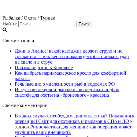
Рыбалка / Охота / Туризм
Найти:
Свежие записи
Джиг в Аланье: какой кастджиг держит струю и не
срывается — как вести приманку, чтобы поймать удар
на свале и в струе
Плазмолифтинг в Королеве
Как выбрать парикмахерское кресло для комфортной
работы
Речь именно о численности рыб в водоёмах РФ
Искусство лещовой рыбалки: экспертный подбор
снастей для охоты на «бронзового» красавца
Свежие комментарии
В каких случаях необходима ринопластика? Показания к
операции | Сайт для охотников и рыбаков в СПб и ЛО
к
записи
Ринопластика для женщин: как операция может
улучшить вашу внешность