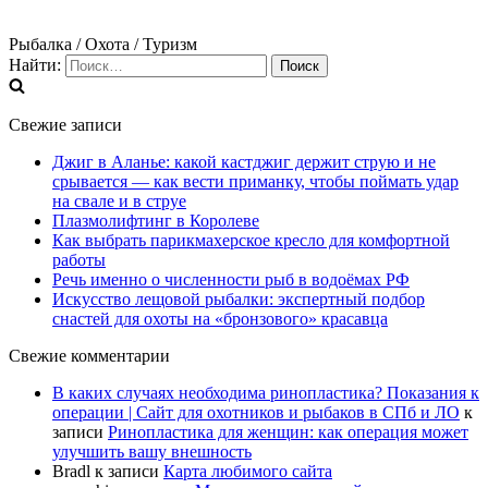
Рыбалка / Охота / Туризм
Найти:
Свежие записи
Джиг в Аланье: какой кастджиг держит струю и не
срывается — как вести приманку, чтобы поймать удар
на свале и в струе
Плазмолифтинг в Королеве
Как выбрать парикмахерское кресло для комфортной
работы
Речь именно о численности рыб в водоёмах РФ
Искусство лещовой рыбалки: экспертный подбор
снастей для охоты на «бронзового» красавца
Свежие комментарии
В каких случаях необходима ринопластика? Показания к
операции | Сайт для охотников и рыбаков в СПб и ЛО
к
записи
Ринопластика для женщин: как операция может
улучшить вашу внешность
Bradl
к записи
Карта любимого сайта