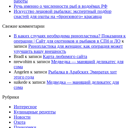
работы
Речь именно о численности рыб в водоёмах РФ
Искусство лещовой рыбалки: экспертный подбор
снастей для охоты на «бронзового» красавца
Свежие комментарии
В каких случаях необходима ринопластика? Показания к
операции | Сайт для охотников и рыбаков в СПб и ЛО
к
записи
Ринопластика для женщин: как операция может
улучшить вашу внешность
Bradl
к записи
Карта любимого сайта
nrewohim
к записи
Медведка — манящий деликатес для
сома
Angelen
к записи
Рыбалка в Арабских Эмиратах хит
этого года
suikede
к записи
Медведка — манящий деликатес для
сома
Рубрики
Интересное
Кулинарные рецепты
Новости
Охота
Прикормки