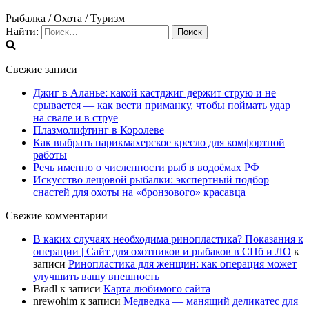
Рыбалка / Охота / Туризм
Найти:
Свежие записи
Джиг в Аланье: какой кастджиг держит струю и не
срывается — как вести приманку, чтобы поймать удар
на свале и в струе
Плазмолифтинг в Королеве
Как выбрать парикмахерское кресло для комфортной
работы
Речь именно о численности рыб в водоёмах РФ
Искусство лещовой рыбалки: экспертный подбор
снастей для охоты на «бронзового» красавца
Свежие комментарии
В каких случаях необходима ринопластика? Показания к
операции | Сайт для охотников и рыбаков в СПб и ЛО
к
записи
Ринопластика для женщин: как операция может
улучшить вашу внешность
Bradl
к записи
Карта любимого сайта
nrewohim
к записи
Медведка — манящий деликатес для