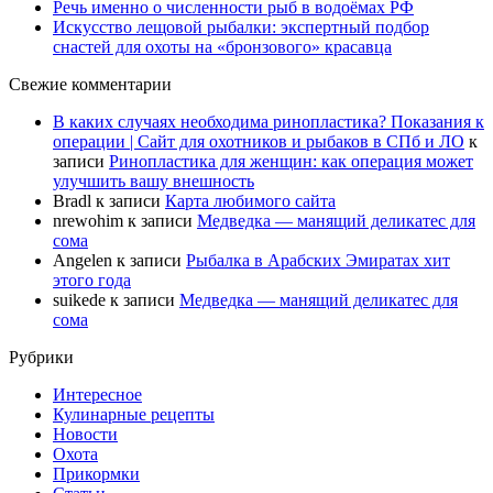
Речь именно о численности рыб в водоёмах РФ
Искусство лещовой рыбалки: экспертный подбор
снастей для охоты на «бронзового» красавца
Свежие комментарии
В каких случаях необходима ринопластика? Показания к
операции | Сайт для охотников и рыбаков в СПб и ЛО
к
записи
Ринопластика для женщин: как операция может
улучшить вашу внешность
Bradl
к записи
Карта любимого сайта
nrewohim
к записи
Медведка — манящий деликатес для
сома
Angelen
к записи
Рыбалка в Арабских Эмиратах хит
этого года
suikede
к записи
Медведка — манящий деликатес для
сома
Рубрики
Интересное
Кулинарные рецепты
Новости
Охота
Прикормки