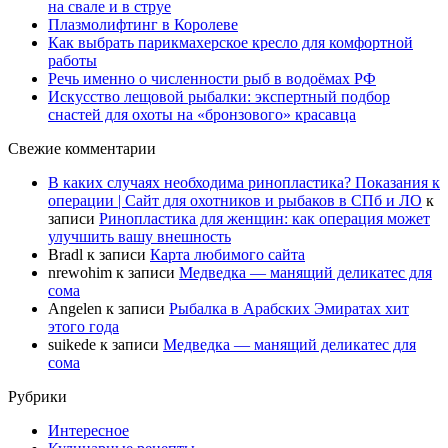
на свале и в струе
Плазмолифтинг в Королеве
Как выбрать парикмахерское кресло для комфортной
работы
Речь именно о численности рыб в водоёмах РФ
Искусство лещовой рыбалки: экспертный подбор
снастей для охоты на «бронзового» красавца
Свежие комментарии
В каких случаях необходима ринопластика? Показания к
операции | Сайт для охотников и рыбаков в СПб и ЛО
к
записи
Ринопластика для женщин: как операция может
улучшить вашу внешность
Bradl
к записи
Карта любимого сайта
nrewohim
к записи
Медведка — манящий деликатес для
сома
Angelen
к записи
Рыбалка в Арабских Эмиратах хит
этого года
suikede
к записи
Медведка — манящий деликатес для
сома
Рубрики
Интересное