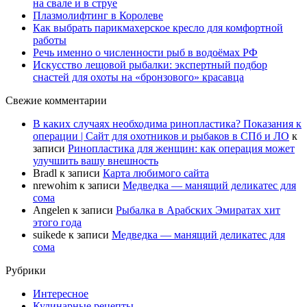
на свале и в струе
Плазмолифтинг в Королеве
Как выбрать парикмахерское кресло для комфортной
работы
Речь именно о численности рыб в водоёмах РФ
Искусство лещовой рыбалки: экспертный подбор
снастей для охоты на «бронзового» красавца
Свежие комментарии
В каких случаях необходима ринопластика? Показания к
операции | Сайт для охотников и рыбаков в СПб и ЛО
к
записи
Ринопластика для женщин: как операция может
улучшить вашу внешность
Bradl
к записи
Карта любимого сайта
nrewohim
к записи
Медведка — манящий деликатес для
сома
Angelen
к записи
Рыбалка в Арабских Эмиратах хит
этого года
suikede
к записи
Медведка — манящий деликатес для
сома
Рубрики
Интересное
Кулинарные рецепты