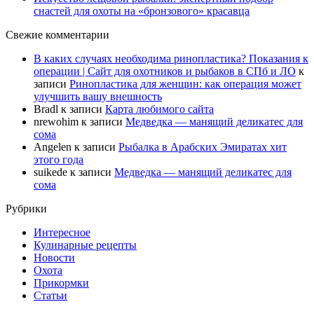
снастей для охоты на «бронзового» красавца
Свежие комментарии
В каких случаях необходима ринопластика? Показания к
операции | Сайт для охотников и рыбаков в СПб и ЛО
к
записи
Ринопластика для женщин: как операция может
улучшить вашу внешность
Bradl
к записи
Карта любимого сайта
nrewohim
к записи
Медведка — манящий деликатес для
сома
Angelen
к записи
Рыбалка в Арабских Эмиратах хит
этого года
suikede
к записи
Медведка — манящий деликатес для
сома
Рубрики
Интересное
Кулинарные рецепты
Новости
Охота
Прикормки
Статьи