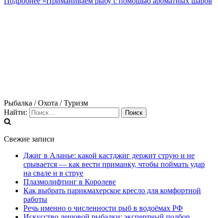
Подробнее »
Приманиваем рыбу с помощью ароматных шаров
Рыбалка / Охота / Туризм
Найти:
Свежие записи
Джиг в Аланье: какой кастджиг держит струю и не
срывается — как вести приманку, чтобы поймать удар
на свале и в струе
Плазмолифтинг в Королеве
Как выбрать парикмахерское кресло для комфортной
работы
Речь именно о численности рыб в водоёмах РФ
Искусство лещовой рыбалки: экспертный подбор