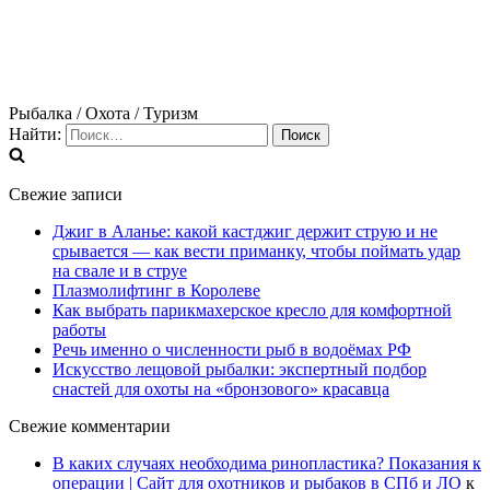
Рыбалка / Охота / Туризм
Найти:
Свежие записи
Джиг в Аланье: какой кастджиг держит струю и не
срывается — как вести приманку, чтобы поймать удар
на свале и в струе
Плазмолифтинг в Королеве
Как выбрать парикмахерское кресло для комфортной
работы
Речь именно о численности рыб в водоёмах РФ
Искусство лещовой рыбалки: экспертный подбор
снастей для охоты на «бронзового» красавца
Свежие комментарии
В каких случаях необходима ринопластика? Показания к
операции | Сайт для охотников и рыбаков в СПб и ЛО
к