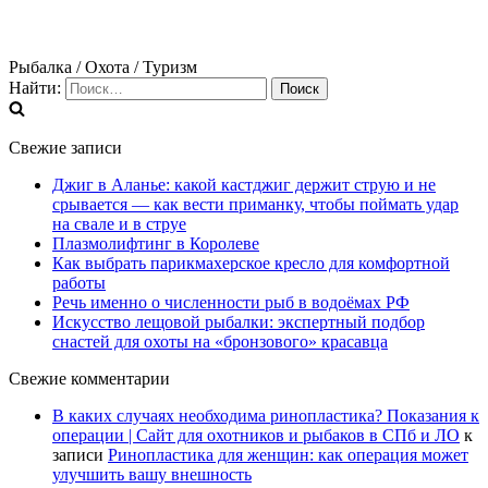
Рыбалка / Охота / Туризм
Найти:
Свежие записи
Джиг в Аланье: какой кастджиг держит струю и не
срывается — как вести приманку, чтобы поймать удар
на свале и в струе
Плазмолифтинг в Королеве
Как выбрать парикмахерское кресло для комфортной
работы
Речь именно о численности рыб в водоёмах РФ
Искусство лещовой рыбалки: экспертный подбор
снастей для охоты на «бронзового» красавца
Свежие комментарии
В каких случаях необходима ринопластика? Показания к
операции | Сайт для охотников и рыбаков в СПб и ЛО
к
записи
Ринопластика для женщин: как операция может
улучшить вашу внешность