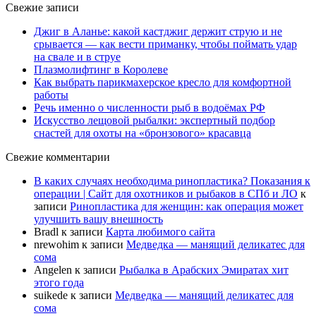
Свежие записи
Джиг в Аланье: какой кастджиг держит струю и не
срывается — как вести приманку, чтобы поймать удар
на свале и в струе
Плазмолифтинг в Королеве
Как выбрать парикмахерское кресло для комфортной
работы
Речь именно о численности рыб в водоёмах РФ
Искусство лещовой рыбалки: экспертный подбор
снастей для охоты на «бронзового» красавца
Свежие комментарии
В каких случаях необходима ринопластика? Показания к
операции | Сайт для охотников и рыбаков в СПб и ЛО
к
записи
Ринопластика для женщин: как операция может
улучшить вашу внешность
Bradl
к записи
Карта любимого сайта
nrewohim
к записи
Медведка — манящий деликатес для
сома
Angelen
к записи
Рыбалка в Арабских Эмиратах хит
этого года
suikede
к записи
Медведка — манящий деликатес для
сома