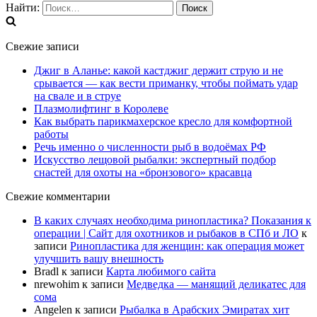
Найти:
Свежие записи
Джиг в Аланье: какой кастджиг держит струю и не
срывается — как вести приманку, чтобы поймать удар
на свале и в струе
Плазмолифтинг в Королеве
Как выбрать парикмахерское кресло для комфортной
работы
Речь именно о численности рыб в водоёмах РФ
Искусство лещовой рыбалки: экспертный подбор
снастей для охоты на «бронзового» красавца
Свежие комментарии
В каких случаях необходима ринопластика? Показания к
операции | Сайт для охотников и рыбаков в СПб и ЛО
к
записи
Ринопластика для женщин: как операция может
улучшить вашу внешность
Bradl
к записи
Карта любимого сайта
nrewohim
к записи
Медведка — манящий деликатес для
сома
Angelen
к записи
Рыбалка в Арабских Эмиратах хит