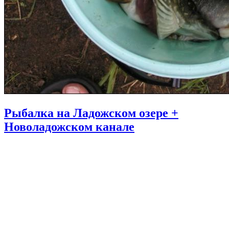
Рыбалка на Ладожском озере +
Новоладожском канале