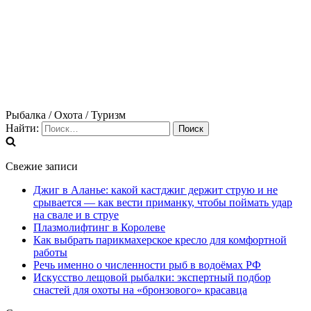
Рыбалка / Охота / Туризм
Найти:
Свежие записи
Джиг в Аланье: какой кастджиг держит струю и не
срывается — как вести приманку, чтобы поймать удар
на свале и в струе
Плазмолифтинг в Королеве
Как выбрать парикмахерское кресло для комфортной
работы
Речь именно о численности рыб в водоёмах РФ
Искусство лещовой рыбалки: экспертный подбор
снастей для охоты на «бронзового» красавца