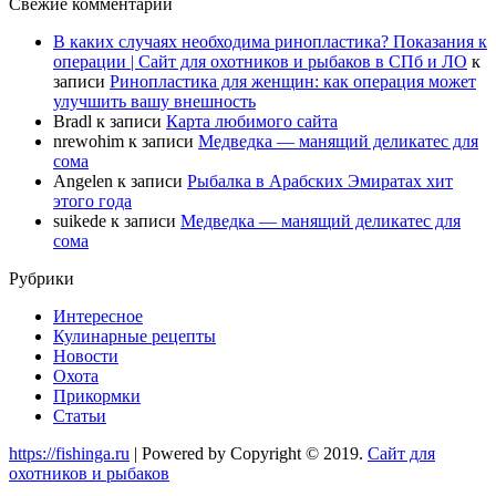
Свежие комментарии
В каких случаях необходима ринопластика? Показания к
операции | Сайт для охотников и рыбаков в СПб и ЛО
к
записи
Ринопластика для женщин: как операция может
улучшить вашу внешность
Bradl
к записи
Карта любимого сайта
nrewohim
к записи
Медведка — манящий деликатес для
сома
Angelen
к записи
Рыбалка в Арабских Эмиратах хит
этого года
suikede
к записи
Медведка — манящий деликатес для
сома
Рубрики
Интересное
Кулинарные рецепты
Новости
Охота
Прикормки
Статьи
https://fishinga.ru
| Powered by Copyright © 2019.
Сайт для
охотников и рыбаков