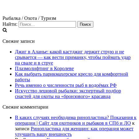
Рыбалка / Охота / Туризм
Найти:
Свежие записи
Джиг в Аланье: какой кастджиг держит струю и не
срывается — как вести приманку, чтобы поймать удар
на свале и в струе
Плазмолифтинг в Королеве
Как выбрать парикмахерское кресло для комфортной
работы
Речь именно о численности рыб в водоёмах РФ
Искусство лещовой рыбалки: экспертный подбор
снастей для охоты на «бронзового» красавца
Свежие комментарии
В каких случаях необходима ринопластика? Показания к
операции | Сайт для охотников и рыбаков в СПб и ЛО
к
записи
Ринопластика для женщин: как операция может
улучшить вашу внешность