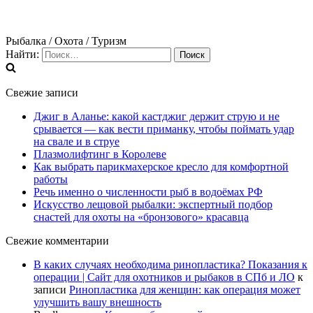
Рыбалка / Охота / Туризм
Найти:
Свежие записи
Джиг в Аланье: какой кастджиг держит струю и не
срывается — как вести приманку, чтобы поймать удар
на свале и в струе
Плазмолифтинг в Королеве
Как выбрать парикмахерское кресло для комфортной
работы
Речь именно о численности рыб в водоёмах РФ
Искусство лещовой рыбалки: экспертный подбор
снастей для охоты на «бронзового» красавца
Свежие комментарии
В каких случаях необходима ринопластика? Показания к
операции | Сайт для охотников и рыбаков в СПб и ЛО
к
записи
Ринопластика для женщин: как операция может
улучшить вашу внешность