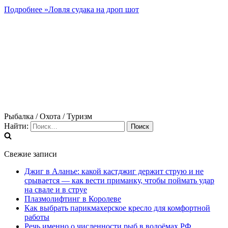
Подробнее »
Ловля судака на дроп шот
Рыбалка / Охота / Туризм
Найти:
Свежие записи
Джиг в Аланье: какой кастджиг держит струю и не
срывается — как вести приманку, чтобы поймать удар
на свале и в струе
Плазмолифтинг в Королеве
Как выбрать парикмахерское кресло для комфортной
работы
Речь именно о численности рыб в водоёмах РФ