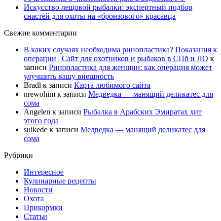
Искусство лещовой рыбалки: экспертный подбор
снастей для охоты на «бронзового» красавца
Свежие комментарии
В каких случаях необходима ринопластика? Показания к
операции | Сайт для охотников и рыбаков в СПб и ЛО
к
записи
Ринопластика для женщин: как операция может
улучшить вашу внешность
Bradl
к записи
Карта любимого сайта
nrewohim
к записи
Медведка — манящий деликатес для
сома
Angelen
к записи
Рыбалка в Арабских Эмиратах хит
этого года
suikede
к записи
Медведка — манящий деликатес для
сома
Рубрики
Интересное
Кулинарные рецепты
Новости
Охота
Прикормки
Статьи