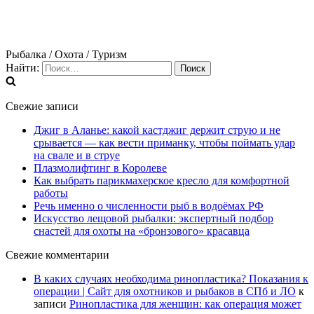
Рыбалка / Охота / Туризм
Найти:
Свежие записи
Джиг в Аланье: какой кастджиг держит струю и не
срывается — как вести приманку, чтобы поймать удар
на свале и в струе
Плазмолифтинг в Королеве
Как выбрать парикмахерское кресло для комфортной
работы
Речь именно о численности рыб в водоёмах РФ
Искусство лещовой рыбалки: экспертный подбор
снастей для охоты на «бронзового» красавца
Свежие комментарии
В каких случаях необходима ринопластика? Показания к
операции | Сайт для охотников и рыбаков в СПб и ЛО
к
записи
Ринопластика для женщин: как операция может