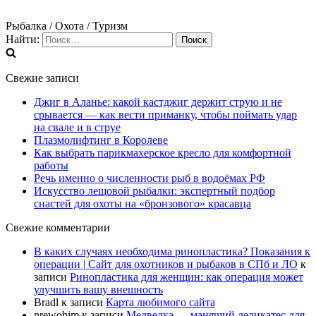
Рыбалка / Охота / Туризм
Найти:
Свежие записи
Джиг в Аланье: какой кастджиг держит струю и не
срывается — как вести приманку, чтобы поймать удар
на свале и в струе
Плазмолифтинг в Королеве
Как выбрать парикмахерское кресло для комфортной
работы
Речь именно о численности рыб в водоёмах РФ
Искусство лещовой рыбалки: экспертный подбор
снастей для охоты на «бронзового» красавца
Свежие комментарии
В каких случаях необходима ринопластика? Показания к
операции | Сайт для охотников и рыбаков в СПб и ЛО
к
записи
Ринопластика для женщин: как операция может
улучшить вашу внешность
Bradl
к записи
Карта любимого сайта
nrewohim
к записи
Медведка — манящий деликатес для