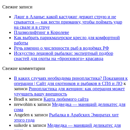
Свежие записи
Джиг в Аланье: какой кастджиг держит струю и не
срывается — как вести приманку, чтобы поймать удар
на свале и в струе
Плазмолифтинг в Королеве
Как выбрать парикмахерское кресло для комфортной
работы
Речь именно о численности рыб в водоёмах РФ
Искусство лещовой рыбалки: экспертный подбор
снастей для охоты на «бронзового» красавца
Свежие комментарии
В каких случаях необходима ринопластика? Показания к
операции | Сайт для охотников и рыбаков в СПб и ЛО
к
записи
Ринопластика для женщин: как операция может
улучшить вашу внешность
Bradl
к записи
Карта любимого сайта
nrewohim
к записи
Медведка — манящий деликатес для
сома
Angelen
к записи
Рыбалка в Арабских Эмиратах хит
этого года
suikede
к записи
Медведка — манящий деликатес для