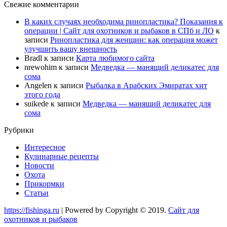
Свежие комментарии
В каких случаях необходима ринопластика? Показания к
операции | Сайт для охотников и рыбаков в СПб и ЛО
к
записи
Ринопластика для женщин: как операция может
улучшить вашу внешность
Bradl
к записи
Карта любимого сайта
nrewohim
к записи
Медведка — манящий деликатес для
сома
Angelen
к записи
Рыбалка в Арабских Эмиратах хит
этого года
suikede
к записи
Медведка — манящий деликатес для
сома
Рубрики
Интересное
Кулинарные рецепты
Новости
Охота
Прикормки
Статьи
https://fishinga.ru
| Powered by Copyright © 2019.
Сайт для
охотников и рыбаков