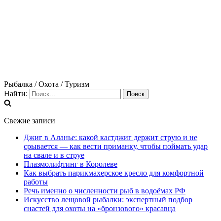
Рыбалка / Охота / Туризм
Найти:
Свежие записи
Джиг в Аланье: какой кастджиг держит струю и не
срывается — как вести приманку, чтобы поймать удар
на свале и в струе
Плазмолифтинг в Королеве
Как выбрать парикмахерское кресло для комфортной
работы
Речь именно о численности рыб в водоёмах РФ
Искусство лещовой рыбалки: экспертный подбор
снастей для охоты на «бронзового» красавца