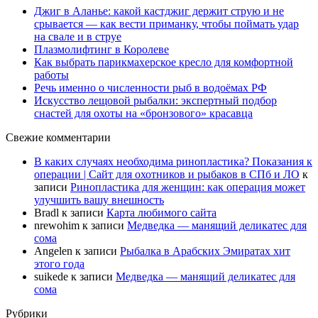
Джиг в Аланье: какой кастджиг держит струю и не
срывается — как вести приманку, чтобы поймать удар
на свале и в струе
Плазмолифтинг в Королеве
Как выбрать парикмахерское кресло для комфортной
работы
Речь именно о численности рыб в водоёмах РФ
Искусство лещовой рыбалки: экспертный подбор
снастей для охоты на «бронзового» красавца
Свежие комментарии
В каких случаях необходима ринопластика? Показания к
операции | Сайт для охотников и рыбаков в СПб и ЛО
к
записи
Ринопластика для женщин: как операция может
улучшить вашу внешность
Bradl
к записи
Карта любимого сайта
nrewohim
к записи
Медведка — манящий деликатес для
сома
Angelen
к записи
Рыбалка в Арабских Эмиратах хит
этого года
suikede
к записи
Медведка — манящий деликатес для
сома
Рубрики