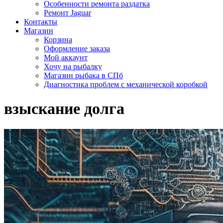
Особенности ремонта раздатка
Ремонт Jaguar
Контакты
Магазин
Корзина
Оформление заказа
Мой аккаунт
Хочу на рыбалку
Магазин рыбака в СПб
Диагностика проблем с механической коробкой
взыскание долга