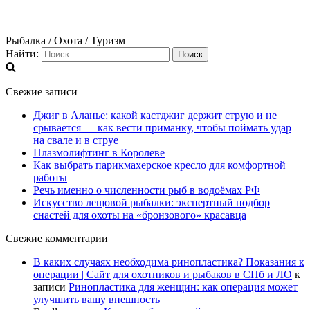
Рыбалка / Охота / Туризм
Найти:
Свежие записи
Джиг в Аланье: какой кастджиг держит струю и не
срывается — как вести приманку, чтобы поймать удар
на свале и в струе
Плазмолифтинг в Королеве
Как выбрать парикмахерское кресло для комфортной
работы
Речь именно о численности рыб в водоёмах РФ
Искусство лещовой рыбалки: экспертный подбор
снастей для охоты на «бронзового» красавца
Свежие комментарии
В каких случаях необходима ринопластика? Показания к
операции | Сайт для охотников и рыбаков в СПб и ЛО
к
записи
Ринопластика для женщин: как операция может
улучшить вашу внешность