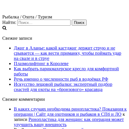
Рыбалка / Охота / Туризм
Найти:
Свежие записи
Джиг в Аланье: какой кастджиг держит струю и не
срывается — как вести приманку, чтобы поймать удар
на свале и в струе
Плазмолифтинг в Королеве
Как выбрать парикмахерское кресло для комфортной
работы
Речь именно о численности рыб в водоёмах РФ
Искусство лещовой рыбалки: экспертный подбор
снастей для охоты на «бронзового» красавца
Свежие комментарии
В каких случаях необходима ринопластика? Показания к
операции | Сайт для охотников и рыбаков в СПб и ЛО
к
записи
Ринопластика для женщин: как операция может
улучшить вашу внешность