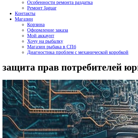
Особенности ремонта раздатка
Ремонт Jaguar
Контакты
Магазин
Корзина
Оформление заказа
Мой аккаунт
Хочу на рыбалку
Магазин рыбака в СПб
Диагностика проблем с механической коробкой
защита прав потребителей ю