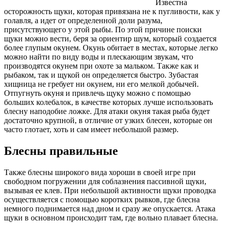
Известна
осторожность щуки, которая привязана не к пугливости, как у
голавля, а идет от определенной доли разума,
присутствующего у этой рыбы. По этой причине поиски
щуки можно вести, беря за ориентир шум, который создается
более глупым окунем. Окунь обитает в местах, которые легко
можно найти по виду воды и плескающим звукам, что
производятся окунем при охоте за мальком. Также как и
рыбаком, так и щукой он определяется быстро. Зубастая
хищница не гребует ни окунем, ни его мелкой добычей.
Отпугнуть окуня и привлечь щуку можно с помощью
больших колебалок, в качестве которых лучше использовать
блесну наподобие ложке. Для атаки окуня такая рыба будет
достаточно крупной, в отличие от узких блесен, которые он
часто глотает, хоть и сам имеет небольшой размер.
Блесны правильные
Также блесны широкого вида хороши в своей игре при
свободном погружении для соблазнения пассивной щуки,
вызывая ее клев. При небольшой активности щуки проводка
осуществляется с помощью коротких рывков, где блесна
немного поднимается над дном и сразу же опускается. Атака
щуки в основном происходит там, где вольно плавает блесна.