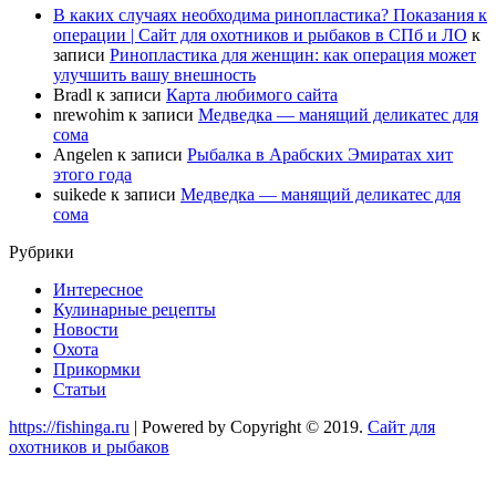
В каких случаях необходима ринопластика? Показания к
операции | Сайт для охотников и рыбаков в СПб и ЛО
к
записи
Ринопластика для женщин: как операция может
улучшить вашу внешность
Bradl
к записи
Карта любимого сайта
nrewohim
к записи
Медведка — манящий деликатес для
сома
Angelen
к записи
Рыбалка в Арабских Эмиратах хит
этого года
suikede
к записи
Медведка — манящий деликатес для
сома
Рубрики
Интересное
Кулинарные рецепты
Новости
Охота
Прикормки
Статьи
https://fishinga.ru
| Powered by Copyright © 2019.
Сайт для
охотников и рыбаков