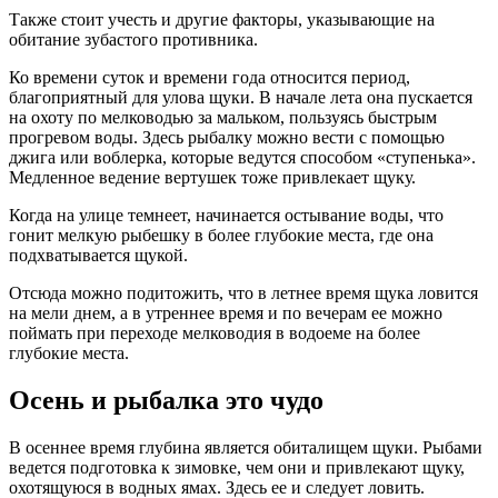
Также стоит учесть и другие факторы, указывающие на
обитание зубастого противника.
Ко времени суток и времени года относится период,
благоприятный для улова щуки. В начале лета она пускается
на охоту по мелководью за мальком, пользуясь быстрым
прогревом воды. Здесь рыбалку можно вести с помощью
джига или воблерка, которые ведутся способом «ступенька».
Медленное ведение вертушек тоже привлекает щуку.
Когда на улице темнеет, начинается остывание воды, что
гонит мелкую рыбешку в более глубокие места, где она
подхватывается щукой.
Отсюда можно подитожить, что в летнее время щука ловится
на мели днем, а в утреннее время и по вечерам ее можно
поймать при переходе мелководия в водоеме на более
глубокие места.
Осень и рыбалка это чудо
В осеннее время глубина является обиталищем щуки. Рыбами
ведется подготовка к зимовке, чем они и привлекают щуку,
охотящуюся в водных ямах. Здесь ее и следует ловить.