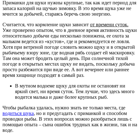
Приманки для щуки нужны крупные, так как идет период для
запаса калорий на щучью зимовку. В это время щука уже не
мчится за добычей, стараясь беречь свою энергию.
Считается, что кормление щуки зависит
от времени суток.
Уже проверено опытом, что в дневное время активность щуки
относительно добычи еды несколько понижена, ее охота за
мальком ведется из «кустов», где и рекомендуется ее ловля.
Хотя при ветреной погоде словить можно щуку и в открытой
рыбачьему взору зоне, где водная рябь создает ей маскировку.
Там она может бродить целый день. При солнечной тихой
погоде в открытых местах щуку не видать, поскольку добыча
просто разбежится при виде ее. А вот вечернее или раннее
время хищнице подходят в самый раз.
В мутном водоеме щуку для охоты не остановят ни
яркий свет, ни время суток. Тем лучше, что здесь много
водится малька и даже более крупных рыб.
Чтобы рыбалка удалась, нужно знать не только места, где
водиться щука
, но и предугадать с приманкой и способом
проводки рыбы. В этих вопросах можно разобраться лишь с
помощью опыта – сына ошибок трудных как в жизни, так и на
воде.