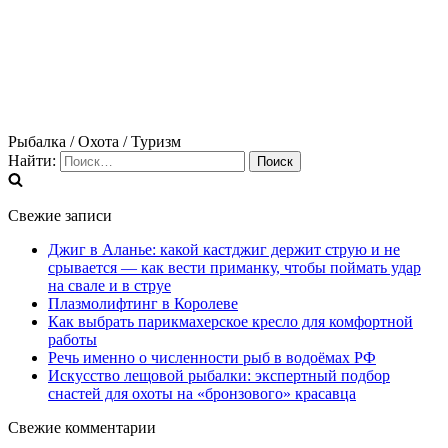
Рыбалка / Охота / Туризм
Найти:
Свежие записи
Джиг в Аланье: какой кастджиг держит струю и не
срывается — как вести приманку, чтобы поймать удар
на свале и в струе
Плазмолифтинг в Королеве
Как выбрать парикмахерское кресло для комфортной
работы
Речь именно о численности рыб в водоёмах РФ
Искусство лещовой рыбалки: экспертный подбор
снастей для охоты на «бронзового» красавца
Свежие комментарии