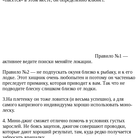
Правило №1 —
активнее ведите поиски меняйте локации.
Правило №2 — не подпускать окуня близко к рыбаку, и к его
лодке. Этот хищник очень любопытен и поэтому он частенько
преследует приманку, которая приводит к вам. Так что не
подводите блесну слишком близко от лодки.
3.На плетенку он тоже ловится (и весьма успешно), а для
самого капризного индивидуума хорошо использовать моно-
леску.
4. Мини-джиг сможет отлично помочь в условиях густых
зарослей. Не боясь зацепов, джигом совершают проводки,
которые дают хороший результат, там, куда редко получается
забросить вращалку.