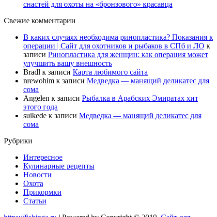
снастей для охоты на «бронзового» красавца
Свежие комментарии
В каких случаях необходима ринопластика? Показания к
операции | Сайт для охотников и рыбаков в СПб и ЛО
к
записи
Ринопластика для женщин: как операция может
улучшить вашу внешность
Bradl
к записи
Карта любимого сайта
nrewohim
к записи
Медведка — манящий деликатес для
сома
Angelen
к записи
Рыбалка в Арабских Эмиратах хит
этого года
suikede
к записи
Медведка — манящий деликатес для
сома
Рубрики
Интересное
Кулинарные рецепты
Новости
Охота
Прикормки
Статьи