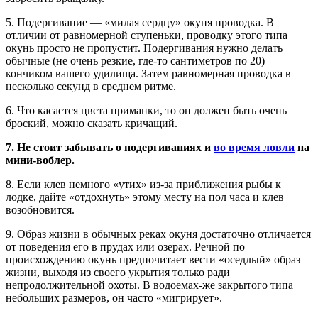
5. Подергивание — «милая сердцу» окуня проводка. В
отличии от равномерной ступеньки, проводку этого типа
окунь просто не пропустит. Подергивания нужно делать
обычные (не очень резкие, где-то сантиметров по 20)
кончиком вашего удилища. Затем равномерная проводка в
несколько секунд в среднем ритме.
6. Что касается цвета приманки, то он должен быть очень
броский, можно сказать кричащий.
7. Не стоит забывать о подергиваниях и
во время ловли
на
мини-воблер.
8. Если клев немного «утих» из-за приближения рыбы к
лодке, дайте «отдохнуть» этому месту на пол часа и клев
возобновится.
9. Образ жизни в обычных реках окуня достаточно отличается
от поведения его в прудах или озерах. Речной по
происхождению окунь предпочитает вести «оседлый» образ
жизни, выходя из своего укрытия только ради
непродолжительной охоты. В водоемах-же закрытого типа
небольших размеров, он часто «мигрирует».