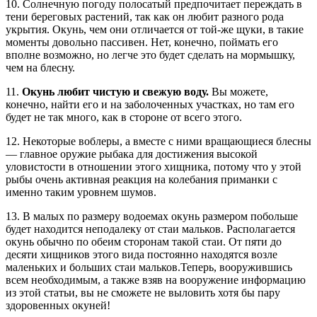
10. Солнечную погоду полосатый предпочитает переждать в
тени береговых растений, так как он любит разного рода
укрытия. Окунь, чем они отличается от той-же щуки, в такие
моменты довольно пассивен. Нет, конечно, поймать его
вполне возможно, но легче это будет сделать на мормышку,
чем на блесну.
11.
Окунь любит чистую и свежую воду.
Вы можете,
конечно, найти его и на заболоченных участках, но там его
будет не так много, как в стороне от всего этого.
12. Некоторые воблеры, а вместе с ними вращающиеся блесны
— главное оружие рыбака для достижения высокой
уловистости в отношении этого хищника, потому что у этой
рыбы очень активная реакция на колебания приманки с
именно таким уровнем шумов.
13. В малых по размеру водоемах окунь размером побольше
будет находится неподалеку от стаи мальков. Располагается
окунь обычно по обеим сторонам такой стаи. От пяти до
десяти хищников этого вида постоянно находятся возле
маленьких и больших стаи мальков.Теперь, вооружившись
всем необходимым, а также взяв на вооружение информацию
из этой статьи, вы не сможете не выловить хотя бы пару
здоровенных окуней!