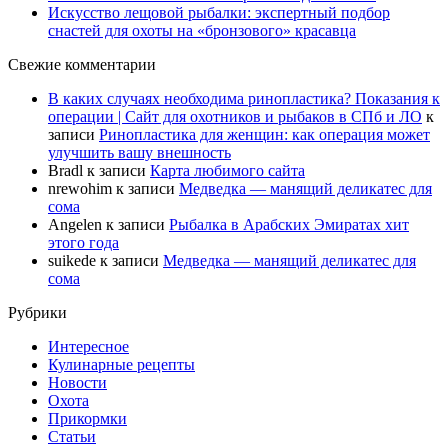
Искусство лещовой рыбалки: экспертный подбор
снастей для охоты на «бронзового» красавца
Свежие комментарии
В каких случаях необходима ринопластика? Показания к
операции | Сайт для охотников и рыбаков в СПб и ЛО
к
записи
Ринопластика для женщин: как операция может
улучшить вашу внешность
Bradl
к записи
Карта любимого сайта
nrewohim
к записи
Медведка — манящий деликатес для
сома
Angelen
к записи
Рыбалка в Арабских Эмиратах хит
этого года
suikede
к записи
Медведка — манящий деликатес для
сома
Рубрики
Интересное
Кулинарные рецепты
Новости
Охота
Прикормки
Статьи