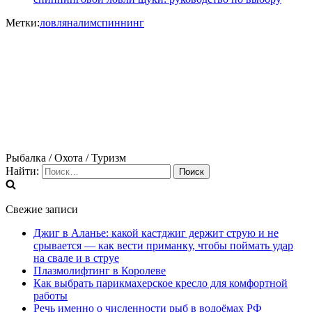
Метки:
ловля
налим
спиннинг
Рыбалка / Охота / Туризм
Найти:
Свежие записи
Джиг в Аланье: какой кастджиг держит струю и не
срывается — как вести приманку, чтобы поймать удар
на свале и в струе
Плазмолифтинг в Королеве
Как выбрать парикмахерское кресло для комфортной
работы
Речь именно о численности рыб в водоёмах РФ