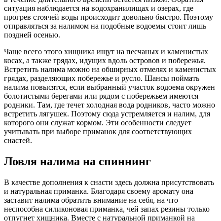
ситуация наблюдается на водохранилищах и озерах, где
прогрев стоячей воды происходит довольно быстро. Поэтому
отправляться за налимом на подобные водоемы стоит лишь
поздней осенью.
Чаще всего этого хищника ищут на песчаных и каменистых
косах, а также грядах, идущих вдоль островов и побережья.
Встретить налима можно на обширных отмелях и каменистых
грядах, разделяющих побережье и русло. Шансы поймать
налима повысятся, если выбранный участок водоема окружен
болотистыми берегами или рядом с побережьем имеются
родники. Там, где течет холодная вода родников, часто можно
встретить лягушек. Поэтому сюда устремляется и налим, для
которого они служат кормом. Эти особенности следует
учитывать при выборе приманок для соответствующих
снастей.
Ловля налима на спиннинг
В качестве дополнения к снасти здесь должна присутствовать
и натуральная приманка. Благодаря своему аромату она
заставит налима обратить внимание на себя, на что
неспособна силиконовая приманка, чей запах резины только
отпугнет хищника. Вместе с натуральной приманкой на