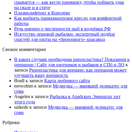
срывается — как вести приманку, чтобы поймать удар
на свале и в струе
Плазмолифтинг в Королеве
Как выбрать парикмахерское кресло для комфортной
работы
Речь именно о численности рыб в водоёмах РФ
Искусство лещовой рыбалки: экспертный подбор
снастей для охоты на «бронзового» красавца
Свежие комментарии
В каких случаях необходима ринопластика? Показания к
операции | Сайт для охотников и рыбаков в СПб и ЛО
к
записи
Ринопластика для женщин: как операция может
улучшить вашу внешность
Bradl
к записи
Карта любимого сайта
nrewohim
к записи
Медведка — манящий деликатес для
сома
Angelen
к записи
Рыбалка в Арабских Эмиратах хит
этого года
suikede
к записи
Медведка — манящий деликатес для
сома
Рубрики