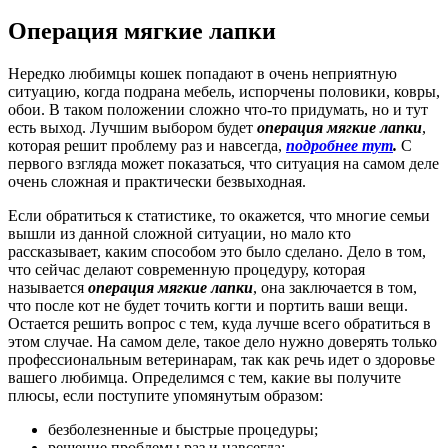
Операция мягкие лапки
Нередко любимцы кошек попадают в очень неприятную
ситуацию, когда подрана мебель, испорчены половики, ковры,
обои. В таком положении сложно что-то придумать, но и тут
есть выход. Лучшим выбором будет
операция мягкие лапки
,
которая решит проблему раз и навсегда,
подробнее тут
.
С
первого взгляда может показаться, что ситуация на самом деле
очень сложная и практически безвыходная.
Если обратиться к статистике, то окажется, что многие семьи
вышли из данной сложной ситуации, но мало кто
рассказывает, каким способом это было сделано. Дело в том,
что сейчас делают современную процедуру, которая
называется
операция мягкие лапки
, она заключается в том,
что после кот не будет точить когти и портить ваши вещи.
Остается решить вопрос с тем, куда лучше всего обратиться в
этом случае. На самом деле, такое дело нужно доверять только
профессиональным ветеринарам, так как речь идет о здоровье
вашего любимца. Определимся с тем, какие вы получите
плюсы, если поступите упомянутым образом:
безболезненные и быстрые процедуры;
решение проблемы раз и навсегда;