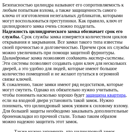
Безопасностью цилиндра называют его сопротивляемость к
любым попыткам взлома, а также защищенность самого
ключа от изготовления нелегальных дубликатов, которыми
могут воспользоваться преступники. Как правило, ключ от
цилиндрового замка очень сложно подделать.
Надежность цилиндрического замка обозначает срок его
службы.
Срок службы замка измеряется количеством циклов
открывания и закрывания. Все замки такого типа известны
своей прочностью и долговечностью. Причем срок их службы
можно увеличивать при помощи защитной фурнитуры.
Цилиндровые замки позволяют создавать мастер-системы
.
Эти системы позволяют создавать один ключ для нескольких
дверей, а это удобно для людей, которые имеют большое
количество помещений и не желают путаться в огромной
связке ключей.
К сожалению, такие замки имеют ряд недостатков, которые
могут смутить. Однако их обязательно нужно учитывать,
чтобы понимать насколько хорошо будет
защищена квартира
,
если на входной двери установить такой замок. Нужно
понимать, что цилиндровый замок уязвим к силовому взлому.
Для большей защиты необходимо заказывать дополнительные
броненакладки из прочной стали. Только таким образом
можно надежно защитить этот замок.
Также нужно запомнить, что цилиндровый замок