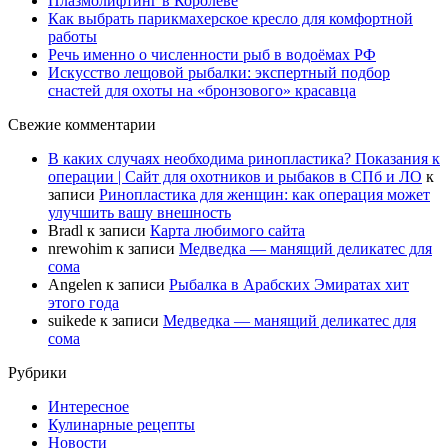
Плазмолифтинг в Королеве
Как выбрать парикмахерское кресло для комфортной
работы
Речь именно о численности рыб в водоёмах РФ
Искусство лещовой рыбалки: экспертный подбор
снастей для охоты на «бронзового» красавца
Свежие комментарии
В каких случаях необходима ринопластика? Показания к
операции | Сайт для охотников и рыбаков в СПб и ЛО
к
записи
Ринопластика для женщин: как операция может
улучшить вашу внешность
Bradl
к записи
Карта любимого сайта
nrewohim
к записи
Медведка — манящий деликатес для
сома
Angelen
к записи
Рыбалка в Арабских Эмиратах хит
этого года
suikede
к записи
Медведка — манящий деликатес для
сома
Рубрики
Интересное
Кулинарные рецепты
Новости