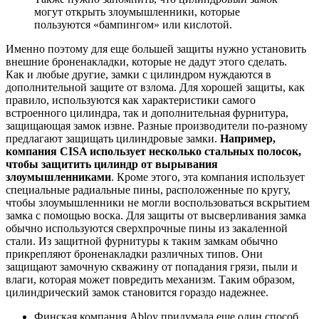
могут открыть злоумышленники, которые
пользуются «бампингом» или кислотой.
Именно поэтому для еще большей защиты нужно установить
внешние броненакладки, которые не дадут этого сделать.
Как и любые другие, замки с цилиндром нуждаются в
дополнительной защите от взлома. Для хорошей защиты, как
правило, используются как характеристики самого
встроенного цилиндра, так и дополнительная фурнитура,
защищающая замок извне. Разные производители по-разному
предлагают защищать цилиндровые замки.
Например,
компания CISA использует несколько стальных полосок,
чтобы защитить цилиндр от вырывания
злоумышленниками
. Кроме этого, эта компания использует
специальные радиальные пины, расположенные по кругу,
чтобы злоумышленники не могли воспользоваться вскрытием
замка с помощью воска. Для защиты от высверливания замка
обычно используются сверхпрочные пины из закаленной
стали. Из защитной фурнитуры к таким замкам обычно
прикрепляют броненакладки различных типов. Они
защищают замочную скважину от попадания грязи, пыли и
влаги, которая может повредить механизм. Таким образом,
цилиндрический замок становится гораздо надежнее.
Финская компания Abloy придумала еще один способ