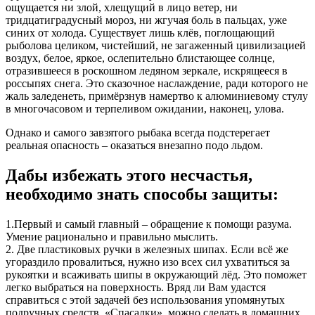
ощущается ни злой, хлещущий в лицо ветер, ни
тридцатиградусный мороз, ни жгучая боль в пальцах, уже
синих от холода. Существует лишь клёв, поглощающий
рыболова целиком, чистейший, не загаженный цивилизацией
воздух, белое, яркое, ослепительно блистающее солнце,
отразившееся в роскошном ледяном зеркале, искрящееся в
россыпях снега. Это сказочное наслаждение, ради которого не
жаль заледенеть, примёрзнув намертво к алюминиевому стулу
в многочасовом и терпеливом ожидании, наконец, улова.
Однако и самого завзятого рыбака всегда подстерегает
реальная опасность – оказаться внезапно подо льдом.
Дабы избежать этого несчастья,
необходимо знать способы защиты:
1.Первый и самый главный – обращение к помощи разума.
Умение рационально и правильно мыслить.
2. Две пластиковых ручки в железных шипах. Если всё же
угораздило провалиться, нужно изо всех сил ухватиться за
рукоятки и всаживать шипы в окружающий лёд. Это поможет
легко выбраться на поверхность. Вряд ли Вам удастся
справиться с этой задачей без использования упомянутых
подручных средств. «Спасалки», можно сделать в домашних