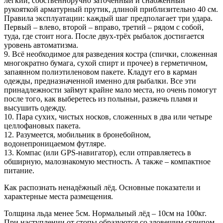
лёгкий, собственноручно заточенный и снабжённый
рукояткой арматурный прутик, длиной приблизительно 40 см.
Правила эксплуатации: каждый шаг предполагает три удара.
Первый – влево, второй – вправо, третий – рядом с собой,
туда, где стоит нога. После двух-трёх рыбалок достигается
уровень автоматизма.
9. Всё необходимое для разведения костра (спички, сложенная
многократно бумага, сухой спирт и прочее) в герметичном,
запаянном полиэтиленовом пакете. Кладут его в карман
одежды, предназначенной именно для рыбалки. Все эти
принадлежности займут крайне мало места, но очень помогут
после того, как выберетесь из полыньи, разжечь пламя и
высушить одежду.
10. Пара сухих, чистых носков, сложенных в два или четыре
целлофановых пакета.
12. Разумеется, мобильник в бронебойном,
водонепроницаемом футляре.
13. Компас (или GPS-навигатор), если отправляетесь в
обширную, малознакомую местность. А также – компактное
питание.
Как распознать ненадёжный лёд. Основные показатели и
характерные места размещения.
Толщина льда менее 5см. Нормальный лёд – 10см на 100кг.
При наступлении от стопы образуются со зловещим скрипом