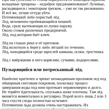
кольцевые трещины – недоброе предзнаменование! Лучевые,
расходящиеся с некоторым треском, – уже не так рискованно.
И всё же, лучше оттуда уйти.
Потемневший либо пористый лёд.
Лед, мгновенно пробивающийся пешней.
Вода, сразу вытекающая из лунки наружу.
Около стоков различных предприятий.
Лёд, под которым бьёт ключ.
Лёд на стыках реки и её притоков.
Лёд вплотную к берегу либо лёгший по течению.
Лёд, находящийся среди зарослей камыша, осоки, тростника.
Лёд с вмёрзшими в него корягами, сучьями, водорослями.
Пузырящийся или потресканный лёд.
Наиболее критичен и чреват неожиданным проломом лед под
обширным снеговым покровом, поскольку процесс
замерзания воды под ним протекает неравномерно и долго.
Не теряйте бдительность, спускаясь ниже плотины. Там лёд
меняется моментально и регулярно. Порой всего лишь 2 или 3
часа спустя следы полностью исчезают.
Потемнения льда должны очень настораживать. Их