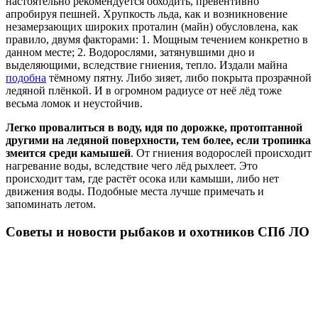
настоятельно рекомендуется обходить, превентивно
апробируя пешней. Хрупкость льда, как и возникновение
незамерзающих широких проталин (майн) обусловлена, как
правило, двумя факторами: 1. Мощным течением конкретно в
данном месте; 2. Водорослями, затянувшими дно и
выделяющими, вследствие гниения, тепло. Издали майна
подобна
тёмному пятну. Либо зияет, либо покрыта прозрачной
ледяной плёнкой. И в огромном радиусе от неё лёд тоже
весьма ломок и неустойчив.
Легко провалиться в воду, идя по дорожке, протоптанной
другими на ледяной поверхности, тем более, если тропинка
змеится среди камышей
. От гниения водорослей происходит
нагревание воды, вследствие чего лёд рыхлеет. Это
происходит там, где растёт осока или камыши, либо нет
движения воды. Подобные места лучше примечать и
запоминать летом.
Советы и новости рыбаков и охотников СПб ЛО