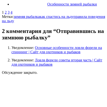
Особенности зимней рыбалки
1
2
3
4
Метки:
зимняя рыбалка
как спастись на льду
правила поведения
на льду
2 комментария для “Отправившись на
зимнюю рыбалку”
Уведомление:
Основные особенности ловли форели на
спиннинг | Сайт для охотников и рыбаков
Уведомление:
Ловля форели советы вторая часть | Сайт
для охотников и рыбаков
Обсуждение закрыто.