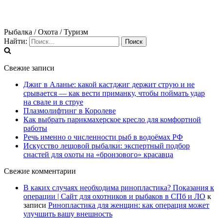
Рыбалка / Охота / Туризм
Найти:
Свежие записи
Джиг в Аланье: какой кастджиг держит струю и не
срывается — как вести приманку, чтобы поймать удар
на свале и в струе
Плазмолифтинг в Королеве
Как выбрать парикмахерское кресло для комфортной
работы
Речь именно о численности рыб в водоёмах РФ
Искусство лещовой рыбалки: экспертный подбор
снастей для охоты на «бронзового» красавца
Свежие комментарии
В каких случаях необходима ринопластика? Показания к
операции | Сайт для охотников и рыбаков в СПб и ЛО
к
записи
Ринопластика для женщин: как операция может
улучшить вашу внешность