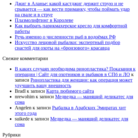
Джиг в Аланье: какой кастджиг держит струю и не
срывается — как вести приманку, чтобы поймать удар
на свале и в струе
Плазмолифтинг в Королеве
Как выбрать парикмахерское кресло для комфортной
работы
Речь именно о численности рыб в водоёмах РФ
Искусство лещовой рыбалки: экспертный подбор
снастей для охоты на «бронзового» красавца
Свежие комментарии
В каких случаях необходима ринопластика? Показания к
операции | Сайт для охотников и рыбаков в СПб и ЛО
к
записи
Ринопластика для женщин: как операция может
улучшить вашу внешность
Bradl
к записи
Карта любимого сайта
nrewohim
к записи
Медведка — манящий деликатес для
сома
Angelen
к записи
Рыбалка в Арабских Эмиратах хит
этого года
suikede
к записи
Медведка — манящий деликатес для
сома
Рубрики