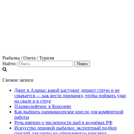
Рыбалка / Охота / Туризм
Найти:
Свежие записи
Джиг в Аланье: какой кастджиг держит струю и не
срывается — как вести приманку, чтобы поймать удар
на свале и в струе
Плазмолифтинг в Королеве
Как выбрать парикмахерское кресло для комфортной
работы
Речь именно о численности рыб в водоёмах РФ
Искусство лещовой рыбалки: экспертный подбор
снастей для охоты на «бронзового» красавца