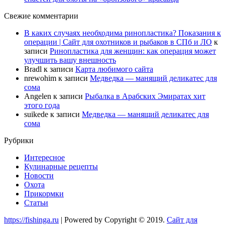
Свежие комментарии
В каких случаях необходима ринопластика? Показания к
операции | Сайт для охотников и рыбаков в СПб и ЛО
к
записи
Ринопластика для женщин: как операция может
улучшить вашу внешность
Bradl
к записи
Карта любимого сайта
nrewohim
к записи
Медведка — манящий деликатес для
сома
Angelen
к записи
Рыбалка в Арабских Эмиратах хит
этого года
suikede
к записи
Медведка — манящий деликатес для
сома
Рубрики
Интересное
Кулинарные рецепты
Новости
Охота
Прикормки
Статьи
https://fishinga.ru
| Powered by Copyright © 2019.
Сайт для