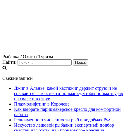
Рыбалка / Охота / Туризм
Найти:
Свежие записи
Джиг в Аланье: какой кастджиг держит струю и не
срывается — как вести приманку, чтобы поймать удар
на свале и в струе
Плазмолифтинг в Королеве
Как выбрать парикмахерское кресло для комфортной
работы
Речь именно о численности рыб в водоёмах РФ
Искусство лещовой рыбалки: экспертный подбор
снастей для охоты на «бронзового» красавца