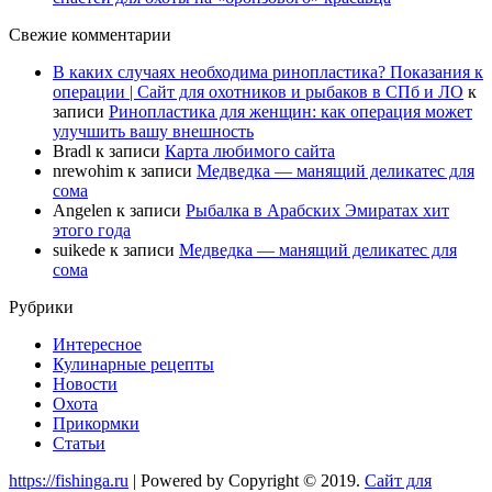
Свежие комментарии
В каких случаях необходима ринопластика? Показания к
операции | Сайт для охотников и рыбаков в СПб и ЛО
к
записи
Ринопластика для женщин: как операция может
улучшить вашу внешность
Bradl
к записи
Карта любимого сайта
nrewohim
к записи
Медведка — манящий деликатес для
сома
Angelen
к записи
Рыбалка в Арабских Эмиратах хит
этого года
suikede
к записи
Медведка — манящий деликатес для
сома
Рубрики
Интересное
Кулинарные рецепты
Новости
Охота
Прикормки
Статьи
https://fishinga.ru
| Powered by Copyright © 2019.
Сайт для