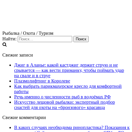
Рыбалка / Охота / Туризм
Найти:
Свежие записи
Джиг в Аланье: какой кастджиг держит струю и не
срывается — как вести приманку, чтобы поймать удар
на свале и в струе
Плазмолифтинг в Королеве
Как выбрать парикмахерское кресло для комфортной
работы
Речь именно о численности рыб в водоёмах РФ
Искусство лещовой рыбалки: экспертный подбор
снастей для охоты на «бронзового» красавца
Свежие комментарии
В каких случаях необходима ринопластика? Показания к