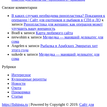
Свежие комментарии
В каких случаях необходима ринопластика? Показания к
операции | Сайт для охотников и рыбаков в СПб и ЛО
к
записи
Ринопластика для женщин: как операция может
улучшить вашу внешность
Bradl
к записи
Карта любимого сайта
nrewohim
к записи
Медведка — манящий деликатес для
сома
Angelen
к записи
Рыбалка в Арабских Эмиратах хит
этого года
suikede
к записи
Медведка — манящий деликатес для
сома
Рубрики
Интересное
Кулинарные рецепты
Новости
Охота
Прикормки
Статьи
https://fishinga.ru
| Powered by Copyright © 2019.
Сайт для