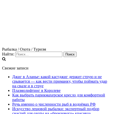
Рыбалка / Охота / Туризм
Найти:
Свежие записи
Джиг в Аланье: какой кастджиг держит струю и не
срывается — как вести приманку, чтобы поймать удар
на свале и в струе
Плазмолифтинг в Королеве
Как выбрать парикмахерское кресло для комфортной
работы
Речь именно о численности рыб в водоёмах РФ
Искусство лещовой рыбалки: экспертный подбор
снастей для охоты на «бронзового» красавца