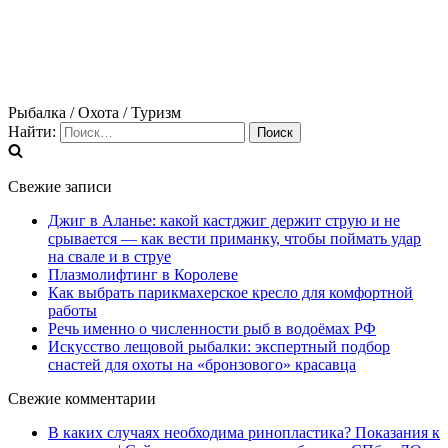
Рыбалка / Охота / Туризм
Найти:
Свежие записи
Джиг в Аланье: какой кастджиг держит струю и не
срывается — как вести приманку, чтобы поймать удар
на свале и в струе
Плазмолифтинг в Королеве
Как выбрать парикмахерское кресло для комфортной
работы
Речь именно о численности рыб в водоёмах РФ
Искусство лещовой рыбалки: экспертный подбор
снастей для охоты на «бронзового» красавца
Свежие комментарии
В каких случаях необходима ринопластика? Показания к